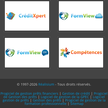
© 1997-2026
Réalisium
- Tous droits réservés.
Progiciel de gestion prêts financiers
|
Gestion de crédit
|
Progiciel
de Gestion des prêts
|
Logiciel de gestion de la GPEC
|
Logiciel
gestion de prêts
|
Gestion des prêts
|
Progiciel de gestion de la
formation professionnelle
|
Sitemap