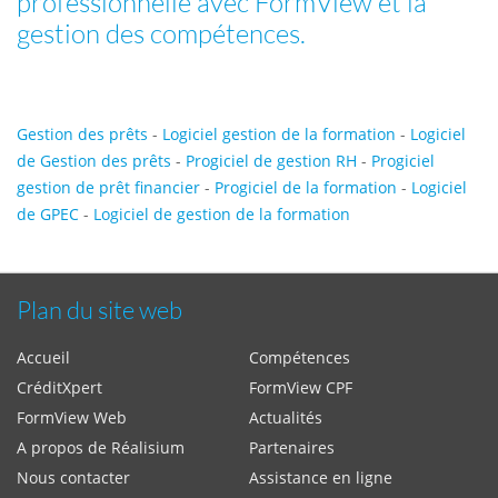
professionnelle avec FormView et la
gestion des compétences.
Gestion des prêts
-
Logiciel gestion de la formation
-
Logiciel
de Gestion des prêts
-
Progiciel de gestion RH
-
Progiciel
gestion de prêt financier
-
Progiciel de la formation
-
Logiciel
de GPEC
-
Logiciel de gestion de la formation
Plan du site web
Accueil
Compétences
CréditXpert
FormView CPF
FormView Web
Actualités
A propos de Réalisium
Partenaires
Nous contacter
Assistance en ligne