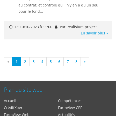
au contrat) et contrôle qu'il n'y en a qu'un seul
pour le fond...
Le 10/10/2023 à 11:00
Par Realisium project
En savoir plus »
«
1
2
3
4
5
6
7
8
»
Plan du site web
Accueil
Compétences
CréditXpert
FormView CPF
FormView Web
Actualités