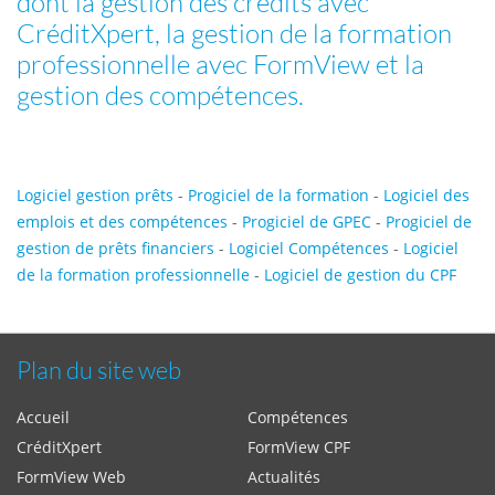
dont la gestion des crédits avec
CréditXpert, la gestion de la formation
professionnelle avec FormView et la
gestion des compétences.
Logiciel gestion prêts
-
Progiciel de la formation
-
Logiciel des
emplois et des compétences
-
Progiciel de GPEC
-
Progiciel de
gestion de prêts financiers
-
Logiciel Compétences
-
Logiciel
de la formation professionnelle
-
Logiciel de gestion du CPF
Plan du site web
Accueil
Compétences
CréditXpert
FormView CPF
FormView Web
Actualités