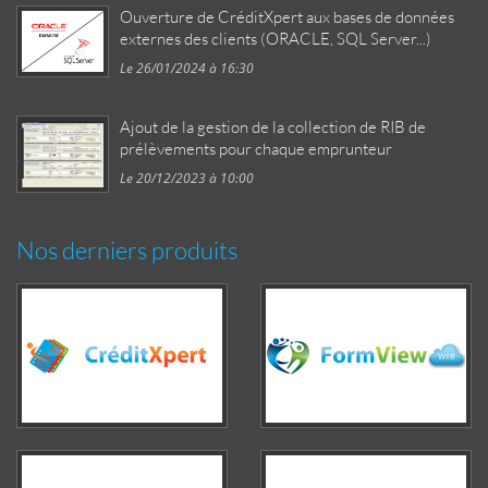
Ouverture de CréditXpert aux bases de données
externes des clients (ORACLE, SQL Server...)
Le 26/01/2024 à 16:30
Ajout de la gestion de la collection de RIB de
prélèvements pour chaque emprunteur
Le 20/12/2023 à 10:00
Nos derniers produits