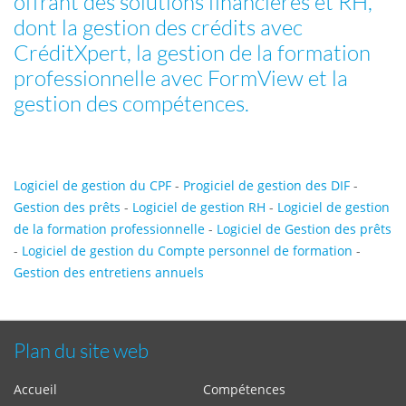
offrant des solutions financières et RH,
dont la gestion des crédits avec
CréditXpert, la gestion de la formation
professionnelle avec FormView et la
gestion des compétences.
Logiciel de gestion du CPF
-
Progiciel de gestion des DIF
-
Gestion des prêts
-
Logiciel de gestion RH
-
Logiciel de gestion
de la formation professionnelle
-
Logiciel de Gestion des prêts
-
Logiciel de gestion du Compte personnel de formation
-
Gestion des entretiens annuels
Plan du site web
Accueil
Compétences