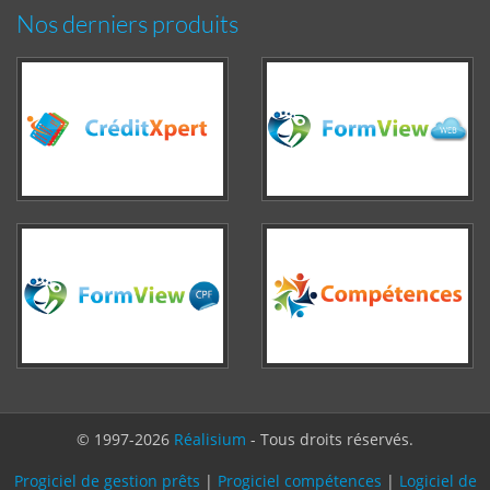
Nos derniers produits
© 1997-2026
Réalisium
- Tous droits réservés.
Progiciel de gestion prêts
|
Progiciel compétences
|
Logiciel de