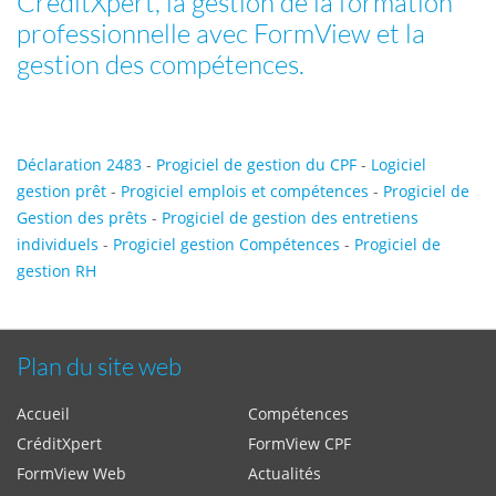
CréditXpert, la gestion de la formation
professionnelle avec FormView et la
gestion des compétences.
Déclaration 2483
-
Progiciel de gestion du CPF
-
Logiciel
gestion prêt
-
Progiciel emplois et compétences
-
Progiciel de
Gestion des prêts
-
Progiciel de gestion des entretiens
individuels
-
Progiciel gestion Compétences
-
Progiciel de
gestion RH
Plan du site web
Accueil
Compétences
CréditXpert
FormView CPF
FormView Web
Actualités