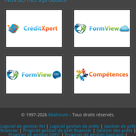
© 1997-2026
Réalisium
- Tous droits réservés.
Logiciel de gestion RH
|
Logiciel gestion de prêts
|
Gestion de prêt
financier
|
Progiciel gestion de prêt financier
|
Gestion des prêts
|
Progiciel de gestion GPEC
|
Progiciel de gestion bancaire
|