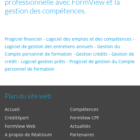
professionnelle avec FormView et la
gestion des compétences.
Progiciel financier
-
Logiciel des emplois et des compétences
-
Logiciel de gestion des entretiens annuels
-
Gestion du
Compte personnel de formation
-
Gestion crédits
-
Gestion de
crédit
-
Logiciel gestion prêts
-
Progiciel de gestion du Compte
personnel de formation
Plan du site web
Accueil
Compétences
CréditXpert
FormView CPF
FormView Web
Actualités
A propos de Réalisium
Partenaires