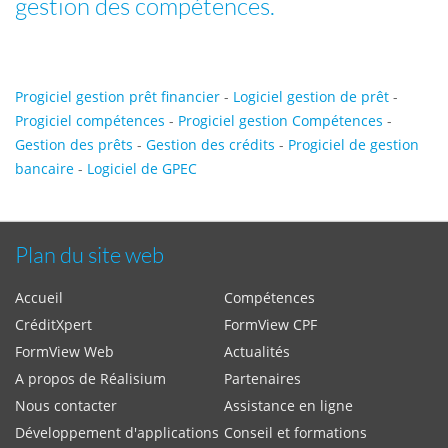
gestion des compétences.
Progiciel gestion prêt financier
-
Logiciel gestion de prêt
-
Progiciel compétences
-
Progiciel gestion Compétences
-
Gestion des prêts
-
Gestion des crédits
-
Progiciel de gestion
bancaire
-
Logiciel de GPEC
Plan du site web
Accueil
Compétences
CréditXpert
FormView CPF
FormView Web
Actualités
A propos de Réalisium
Partenaires
Nous contacter
Assistance en ligne
Développement d'applications
Conseil et formations